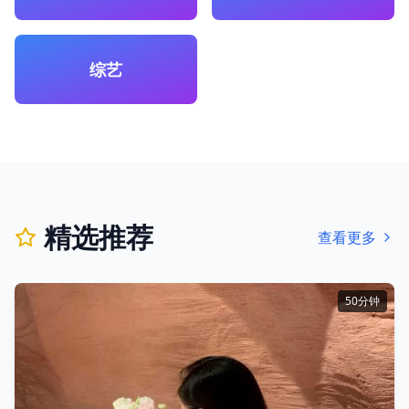
综艺
精选推荐
查看更多
50分钟