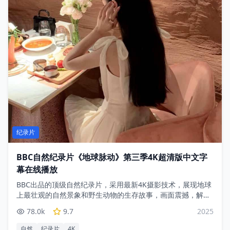
纪录片
BBC自然纪录片《地球脉动》第三季4K超清版中文字
幕在线播放
BBC出品的顶级自然纪录片，采用最新4K摄影技术，展现地球
上最壮观的自然景象和野生动物的生存故事，画面震撼，解说
专业
78.0
k
9.7
2025
自然
纪录片
4K