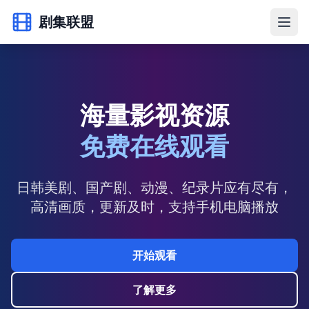
剧集联盟
海量影视资源
免费在线观看
日韩美剧、国产剧、动漫、纪录片应有尽有，
高清画质，更新及时，支持手机电脑播放
开始观看
了解更多