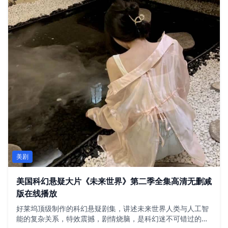
美剧
美国科幻悬疑大片《未来世界》第二季全集高清无删减
版在线播放
好莱坞顶级制作的科幻悬疑剧集，讲述未来世界人类与人工智
能的复杂关系，特效震撼，剧情烧脑，是科幻迷不可错过的精