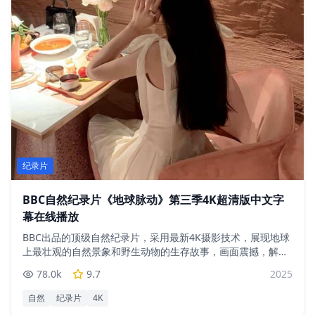
纪录片
BBC自然纪录片《地球脉动》第三季4K超清版中文字
幕在线播放
BBC出品的顶级自然纪录片，采用最新4K摄影技术，展现地球
上最壮观的自然景象和野生动物的生存故事，画面震撼，解说
专业
78.0
k
9.7
2025
自然
纪录片
4K