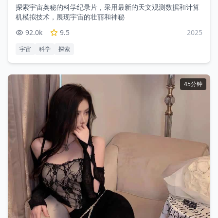
探索宇宙奥秘的科学纪录片，采用最新的天文观测数据和计算
机模拟技术，展现宇宙的壮丽和神秘
92.0
k
9.5
2025
宇宙
科学
探索
45分钟