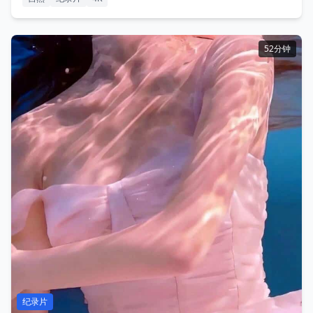
52分钟
纪录片