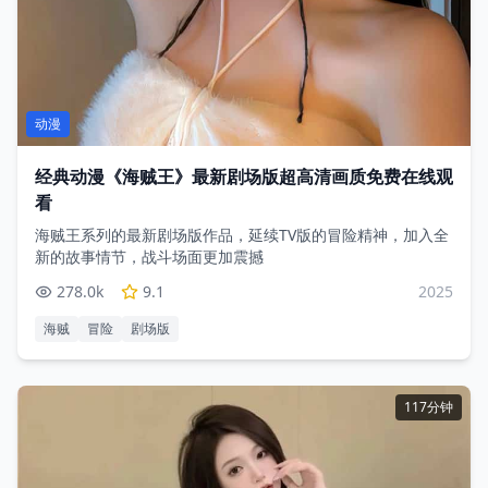
动漫
经典动漫《海贼王》最新剧场版超高清画质免费在线观
看
海贼王系列的最新剧场版作品，延续TV版的冒险精神，加入全
新的故事情节，战斗场面更加震撼
278.0
k
9.1
2025
海贼
冒险
剧场版
117分钟