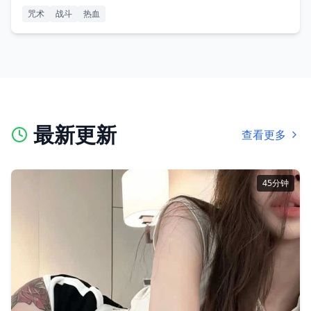
咒术
战斗
热血
最新更新
查看更多
45分钟