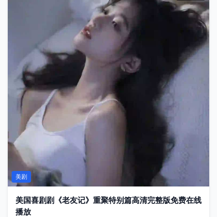
美剧
美国喜剧剧《老友记》重聚特别篇高清完整版免费在线
播放