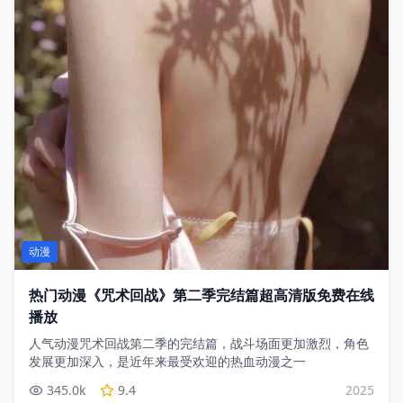
动漫
热门动漫《咒术回战》第二季完结篇超高清版免费在线
播放
人气动漫咒术回战第二季的完结篇，战斗场面更加激烈，角色
发展更加深入，是近年来最受欢迎的热血动漫之一
345.0
k
9.4
2025